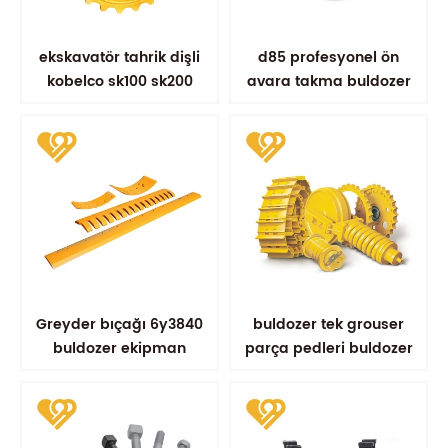
ekskavatör tahrik dişli
d85 profesyonel ön
kobelco sk100 sk200
avara takma buldozer
yürüyen aksam yedek
bileşenleri
parçaları
Greyder bıçağı 6y3840
buldozer tek grouser
buldozer ekipman
parça pedleri buldozer
parçaları yedek aşınma
parça ayakkabı
parçaları