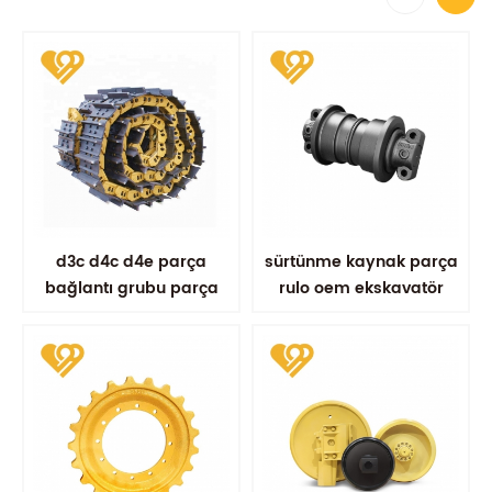
d3c d4c d4e parça
sürtünme kaynak parça
bağlantı grubu parça
rulo oem ekskavatör
ana bağlantı takma
parçaları