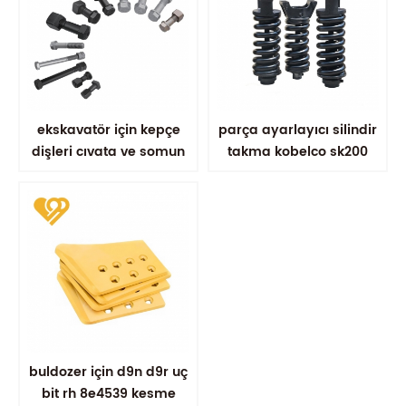
ekskavatör için kepçe
parça ayarlayıcı silindir
dişleri cıvata ve somun
takma kobelco sk200
buldozer için d9n d9r uç
bit rh 8e4539 kesme