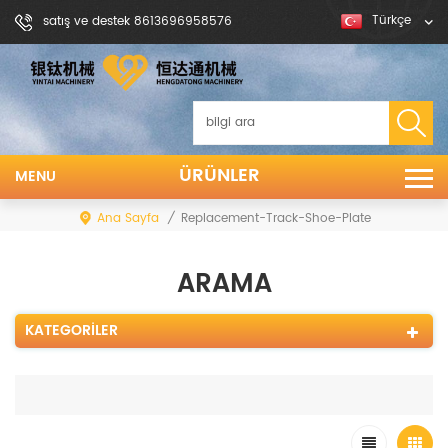
Türkçe
satış ve destek 8613696958576
ÜRÜNLER
MENU
Ana Sayfa
/
Replacement-Track-Shoe-Plate
ARAMA
KATEGORILER