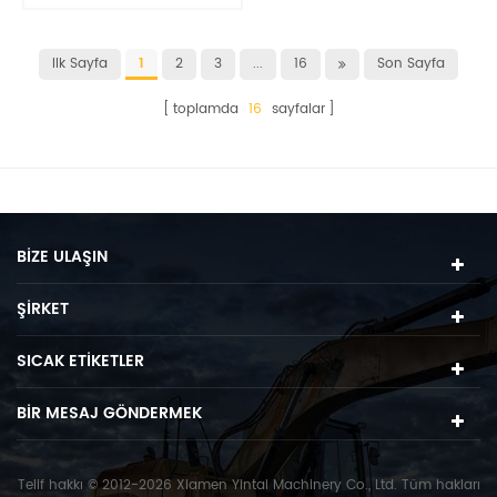
kenarı
Ilk Sayfa
1
2
3
...
16
Son Sayfa
toplamda
16
sayfalar
BIZE ULAŞIN
ŞIRKET
SICAK ETIKETLER
BIR MESAJ GÖNDERMEK
Telif hakkı © 2012-2026 Xiamen Yintai Machinery Co., Ltd. Tüm hakları