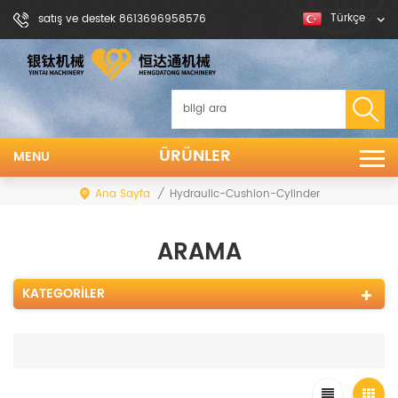
Türkçe
satış ve destek 8613696958576
ÜRÜNLER
MENU
Ana Sayfa
/
Hydraulic-Cushion-Cylinder
ARAMA
KATEGORILER