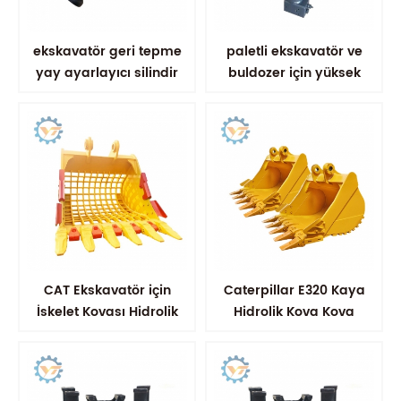
ekskavatör geri tepme
paletli ekskavatör ve
yay ayarlayıcı silindir
buldozer için yüksek
takma
sertlik parça ayarlayıcı
silindir
CAT Ekskavatör için
Caterpillar E320 Kaya
İskelet Kovası Hidrolik
Hidrolik Kova Kova
Elek Kovası