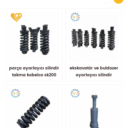
parça ayarlayıcı silindir
ekskavatör ve buldozer
takma kobelco sk200
ayarlayıcı silindir
montaj alaşımı geri
tepme yayı