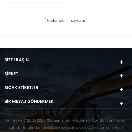
SK200
toplamda
1
sayfalar
BIZE ULAŞIN
ŞIRKET
SICAK ETIKETLER
BIR MESAJ GÖNDERMEK
Telif hakkı © 2012-2026 Xiamen Yintai Machinery Co., Ltd. Tüm hakları
saklıdır.
tarafından desteklenmektedir
www.dyyseo.com
/
XML
/