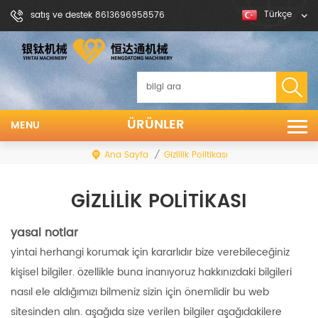
Türkçe
satış ve destek 8613696958576
ÜRÜNLER
MENU
Ana Sayfa
/
Gizlilik Politikası
GIZLILIK POLITIKASI
yasal notlar
yintai herhangi korumak için kararlıdır bize verebileceğiniz
kişisel bilgiler. özellikle buna inanıyoruz hakkınızdaki bilgileri
nasıl ele aldığımızı bilmeniz sizin için önemlidir bu web
sitesinden alın. aşağıda size verilen bilgiler aşağıdakilere