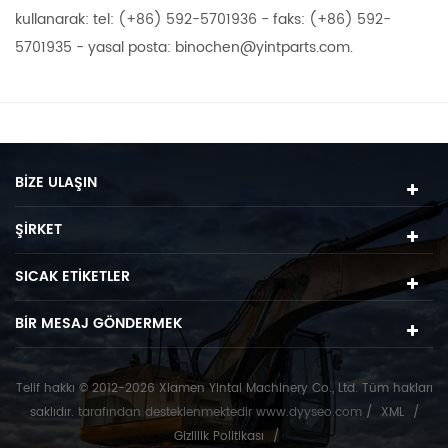
kullanarak: tel: (+86) 592-5701936 - faks: (+86) 592-
5701935
- yasal posta: binochen@yintparts.com.
BIZE ULAŞIN
ŞIRKET
SICAK ETIKETLER
BIR MESAJ GÖNDERMEK
Telif hakkı © 2012-2026 Xiamen Yintai Machinery Co., Ltd. Tüm hakları
saklıdır.
tarafından desteklenmektedir
www.dyyseo.com
/
XML
/
Gizlilik Politikası
/