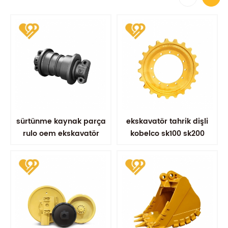
sürtünme kaynak parça
ekskavatör tahrik dişli
rulo oem ekskavatör
kobelco sk100 sk200
parçaları
yürüyen aksam yedek
parçaları