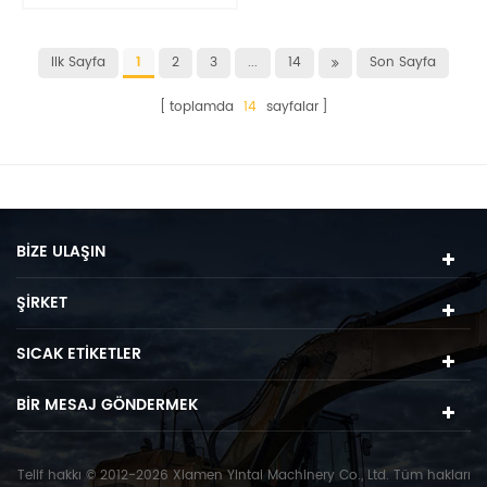
yüksek tokluğa
dayanıklı
Ilk Sayfa
1
2
3
...
14
Son Sayfa
toplamda
14
sayfalar
BIZE ULAŞIN
ŞIRKET
SICAK ETIKETLER
BIR MESAJ GÖNDERMEK
Telif hakkı © 2012-2026 Xiamen Yintai Machinery Co., Ltd. Tüm hakları