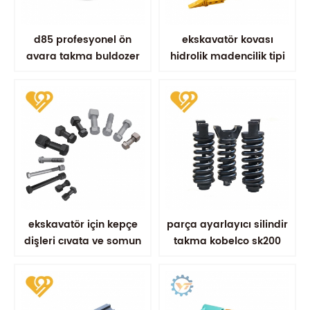
d85 profesyonel ön
ekskavatör kovası
avara takma buldozer
hidrolik madencilik tipi
bileşenleri
kova takviyeli kovalar
ekskavatör için kepçe
parça ayarlayıcı silindir
dişleri cıvata ve somun
takma kobelco sk200