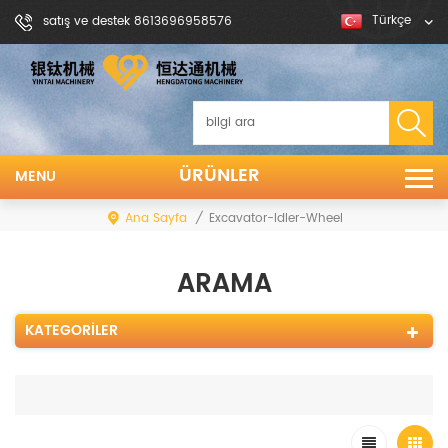
Türkçe
satış ve destek 8613696958576
ÜRÜNLER
MENU
Ana Sayfa
/
Excavator-Idler-Wheel
ARAMA
KATEGORILER