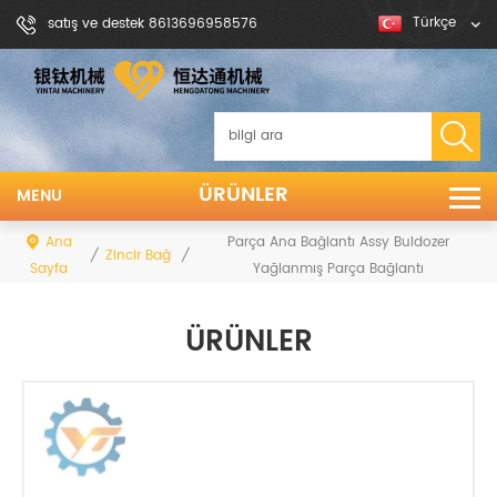
Türkçe
satış ve destek 8613696958576
ÜRÜNLER
MENU
Ana
Parça Ana Bağlantı Assy Buldozer
/
/
Zincir Bağlantı
Sayfa
Yağlanmış Parça Bağlantı
ÜRÜNLER