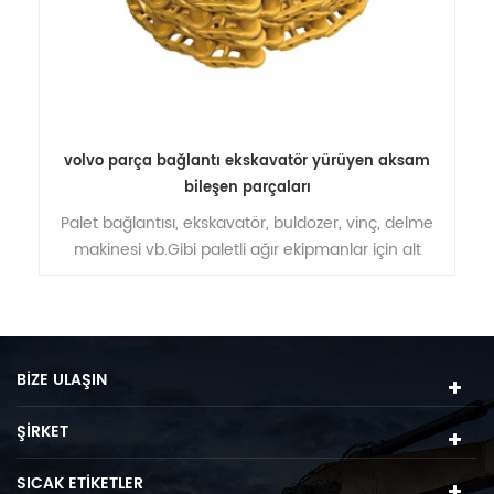
a
volvo parça bağlantı ekskavatör yürüyen aksam
bileşen parçaları
Palet bağlantısı, ekskavatör, buldozer, vinç, delme
makinesi vb.Gibi paletli ağır ekipmanlar için alt
takım parçalarının bir parçasıdır.
BIZE ULAŞIN
ŞIRKET
SICAK ETIKETLER