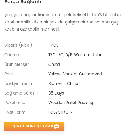
Parça Bağlantı
yağ yolu bağlantısının ömrü, geleneksel tipten% 50 daha
kanıtlanabilir. etkin bir şekilde çalışan direnci ve ana güç
kaybını azaltabilir makinesi.
Sipariş (nicel):
1 PCS
Ödeme:
T/T, L/C, D/P, Western Union
Ürün Menşei:
China
Renk:
Yellow, Black or Customized
Nakliye Limanı:
Xiamen，China
Sağlama Süresi：
35 Days
Paketleme:
Wooden Pallet Packing
Fiyat Terimi:
FOB/CIF/CFR
ŞIMDI SORUŞTURMA