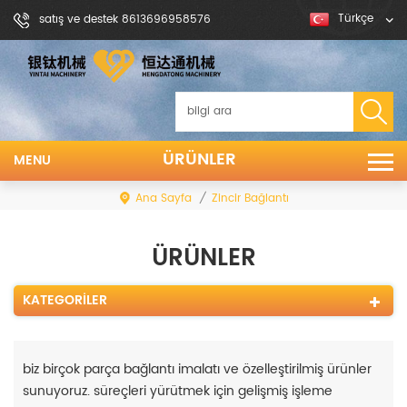
Türkçe
satış ve destek 8613696958576
ÜRÜNLER
MENU
Ana Sayfa
/
Zincir Bağlantı
ÜRÜNLER
KATEGORILER
biz birçok parça bağlantı imalatı ve özelleştirilmiş ürünler
sunuyoruz. süreçleri yürütmek için gelişmiş işleme