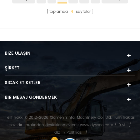
toplamda
4
sayfalar
BIZE ULAŞIN
ŞIRKET
SICAK ETIKETLER
BIR MESAJ GÖNDERMEK
Telif hakkı © 2012-2026 Xiamen Yintai Machinery Co., Ltd. Tüm hakları
saklıdır.
tarafından desteklenmektedir
www.dyyseo.com
/
XML
/
Gizlilik Politikası
/