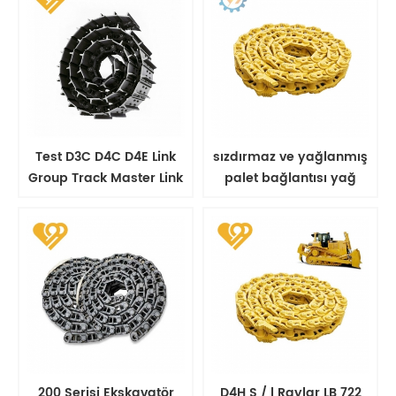
Test D3C D4C D4E Link
sızdırmaz ve yağlanmış
Group Track Master Link
palet bağlantısı yağ
Assy
paleti bağlantı düzeneği
200 Serisi Ekskavatör
D4H S / l Raylar LB 722