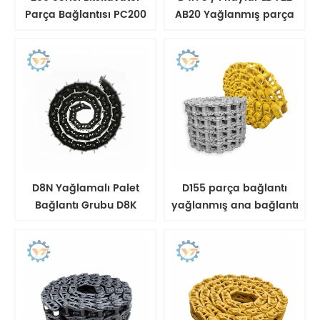
Parça Bağlantısı PC200
AB20 Yağlanmış parça
E320 EX200 paletli
zinciri CR5192 / 39
makine
D8N Yağlamalı Palet
D155 parça bağlantı
Bağlantı Grubu D8K
yağlanmış ana bağlantı
Palet Zinciri Komplesi
yağ parça zinciri