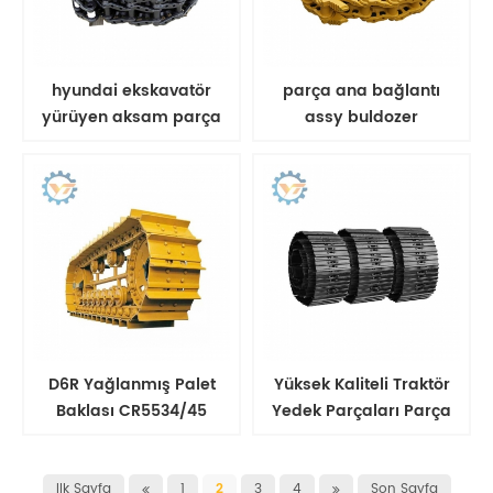
hyundai ekskavatör
parça ana bağlantı
yürüyen aksam parça
assy buldozer
için palet bağlantısı
yağlanmış parça
bağlantı
D6R Yağlanmış Palet
Yüksek Kaliteli Traktör
Baklası CR5534/45
Yedek Parçaları Parça
Buldozer Palet Zinciri
Zinciri Alt Takım Bileşen
Parçaları
Ilk Sayfa
1
2
3
4
Son Sayfa