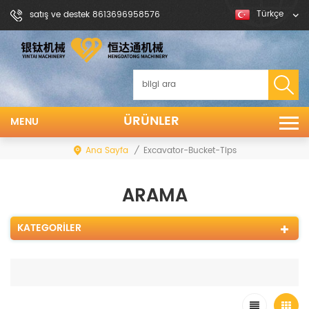
Türkçe
satış ve destek 8613696958576
ÜRÜNLER
MENU
Ana Sayfa
/
Excavator-Bucket-Tips
ARAMA
KATEGORILER