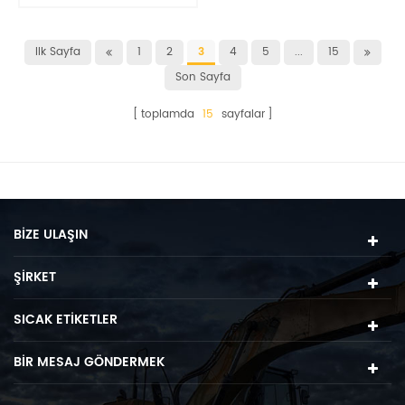
parça pedleri
Ilk Sayfa
1
2
3
4
5
...
15
Son Sayfa
toplamda
15
sayfalar
BIZE ULAŞIN
ŞIRKET
SICAK ETIKETLER
BIR MESAJ GÖNDERMEK