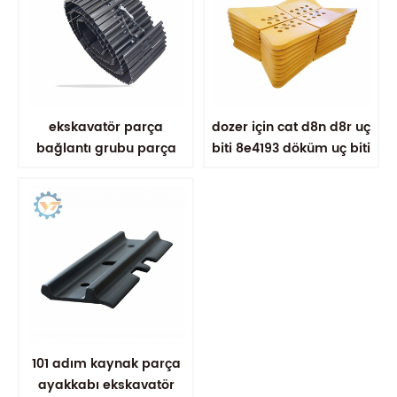
ekskavatör parça
dozer için cat d8n d8r uç
bağlantı grubu parça
biti 8e4193 döküm uç biti
ayakkabı takma
101 adım kaynak parça
ayakkabı ekskavatör