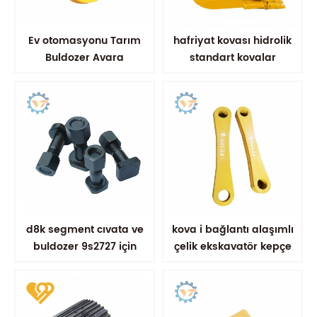
Ev otomasyonu Tarım
hafriyat kovası hidrolik
Buldozer Avara
standart kovalar
Biçerdöver Şasi Ön
Avara
d8k segment cıvata ve
kova i bağlantı alaşımlı
buldozer 9s2727 için
çelik ekskavatör kepçe
somun
bağlantısı